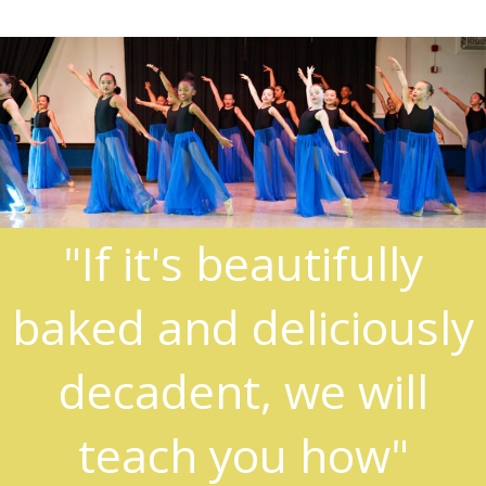
"If it's beautifully
baked and deliciously
decadent, we will
teach you how"